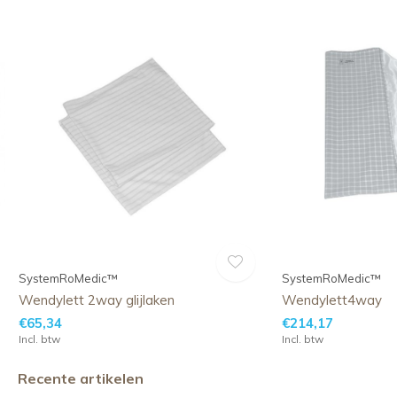
SystemRoMedic™
SystemRoMedic™
Wendylett 2way glijlaken
Wendylett4way
€65,34
€214,17
Incl. btw
Incl. btw
Recente artikelen