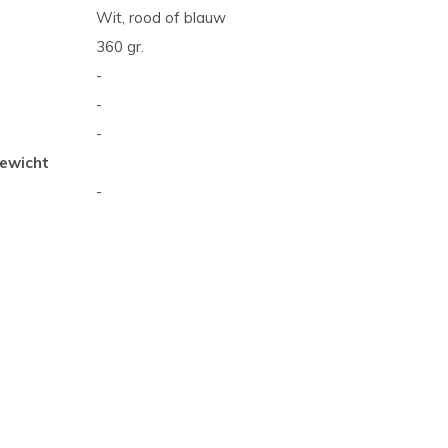
Wit, rood of blauw
360 gr.
-
-
-
ewicht
-