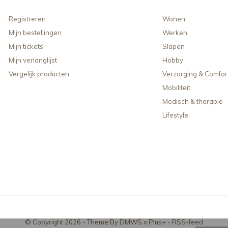
Registreren
Wonen
Mijn bestellingen
Werken
Mijn tickets
Slapen
Mijn verlanglijst
Hobby
Vergelijk producten
Verzorging & Comfor
Mobiliteit
Medisch & therapie
Lifestyle
© Copyright
2026
- Theme By
DMWS
x
Plus+
-
RSS-feed