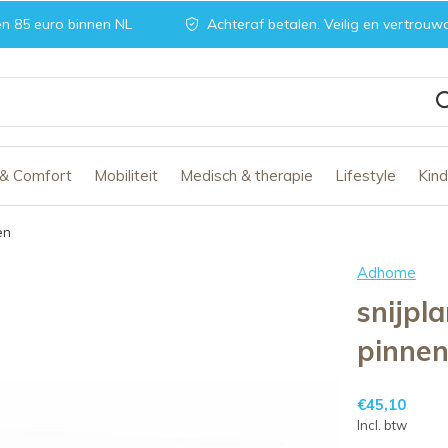
n 85 euro binnen NL
Achteraf betalen. Veilig en vertrouw
 & Comfort
Mobiliteit
Medisch & therapie
Lifestyle
Kin
en
Adhome
snijpl
pinne
€45,10
Incl. btw