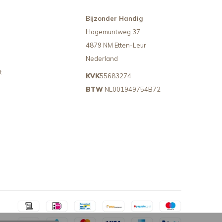
Bijzonder Handig
Hagemuntweg 37
4879 NM Etten-Leur
Nederland
t
KVK
55683274
BTW
NL001949754B72