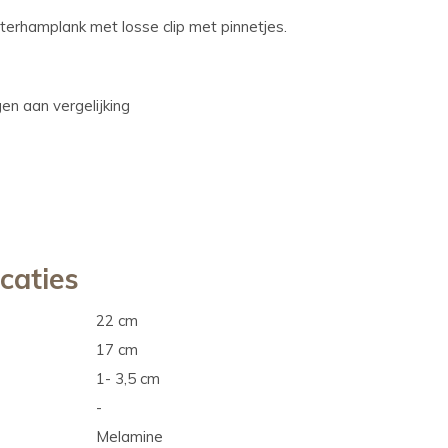
terhamplank met losse clip met pinnetjes.
n aan vergelijking
icaties
22 cm
17 cm
1- 3,5 cm
-
Melamine