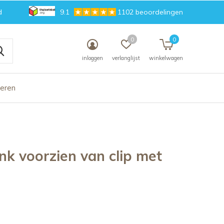
d
9.1
1102 beoordelingen
0
0
inloggen
verlanglijst
winkelwagen
deren
ank voorzien van clip met
n