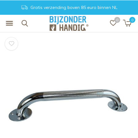
Gratis verzending boven 85 euro binnen NL
0
0