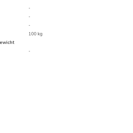
-
-
-
100 kg
ewicht
-