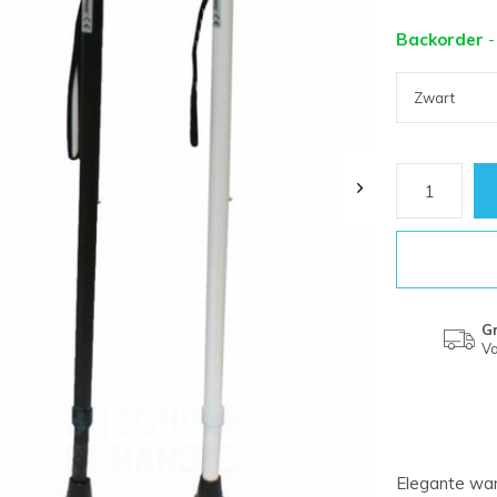
Backorder
-
Gr
Va
Elegante wan