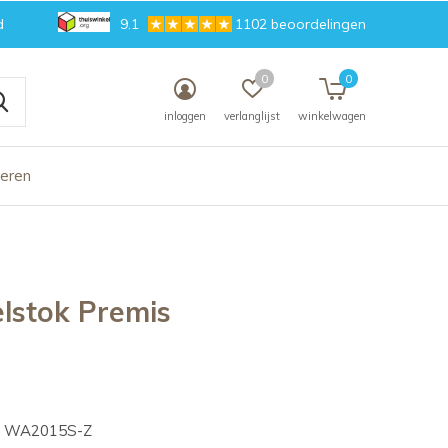
d
9.1
1102 beoordelingen
0
0
inloggen
verlanglijst
winkelwagen
deren
lstok Premis
WA2015S-Z