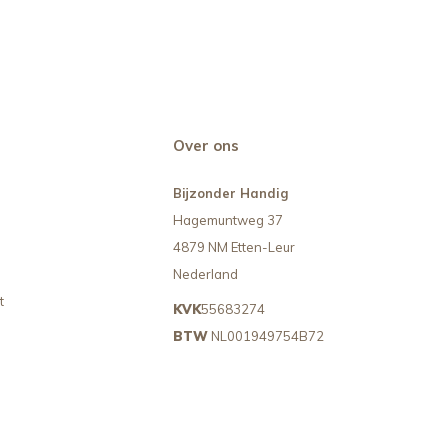
Over ons
Bijzonder Handig
Hagemuntweg 37
4879 NM Etten-Leur
Nederland
t
KVK
55683274
BTW
NL001949754B72