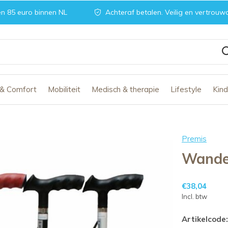
n 85 euro binnen NL
Achteraf betalen. Veilig en vertrouw
 & Comfort
Mobiliteit
Medisch & therapie
Lifestyle
Kin
Premis
Wande
€38,04
Incl. btw
Artikelcode: