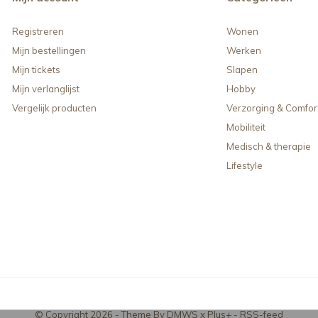
Registreren
Wonen
Mijn bestellingen
Werken
Mijn tickets
Slapen
Mijn verlanglijst
Hobby
Vergelijk producten
Verzorging & Comfor
Mobiliteit
Medisch & therapie
Lifestyle
© Copyright
2026
- Theme By
DMWS
x
Plus+
-
RSS-feed