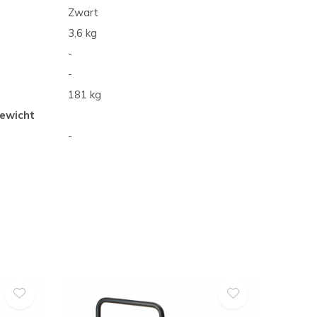
Zwart
3,6 kg
-
-
181 kg
ewicht
-