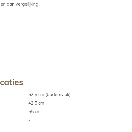
n aan vergelijking
icaties
52,5 cm (bodemvlak)
42,5 cm
55 cm
-
-