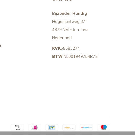
Bijzonder Handig
Hagemuntweg 37
4879 NM Etten-Leur
Nederland
t
KVK
55683274
BTW
NL001949754B72