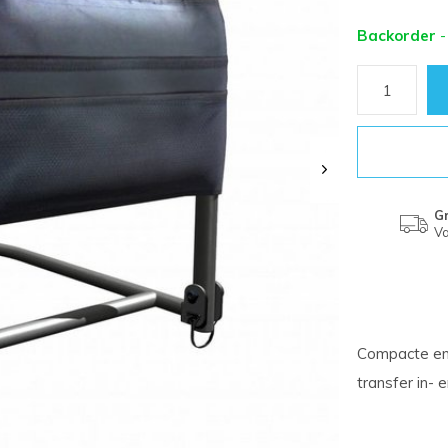
Backorder
-
Gr
Va
Compacte en 
transfer in- 