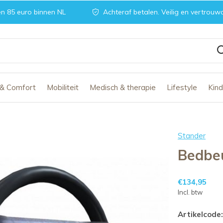
n 85 euro binnen NL
Achteraf betalen. Veilig en vertrouw
 & Comfort
Mobiliteit
Medisch & therapie
Lifestyle
Kin
Stander
Bedbe
€134,95
Incl. btw
Artikelcode: