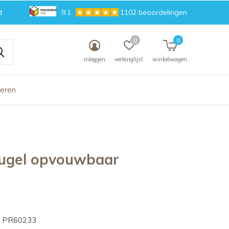
d
9.1
1102 beoordelingen
0
0
inloggen
verlanglijst
winkelwagen
deren
ugel opvouwbaar
PR60233