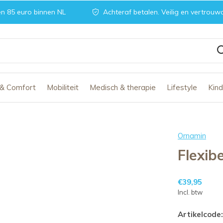
n 85 euro binnen NL
Achteraf betalen. Veilig en vertrouw
 & Comfort
Mobiliteit
Medisch & therapie
Lifestyle
Kin
Ornamin
Flexib
€39,95
Incl. btw
Artikelcode: