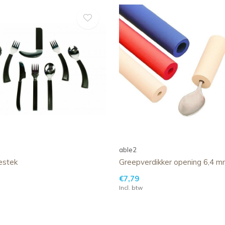
able2
estek
Greepverdikker opening 6,4 m
€7,79
Incl. btw