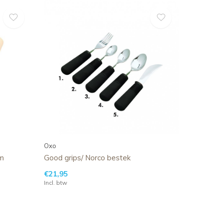
Oxo
m
Good grips/ Norco bestek
€21,95
Incl. btw