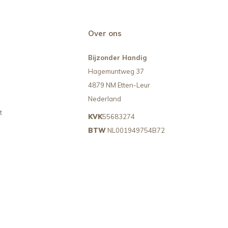
Over ons
Bijzonder Handig
Hagemuntweg 37
4879 NM Etten-Leur
Nederland
t
KVK
55683274
BTW
NL001949754B72