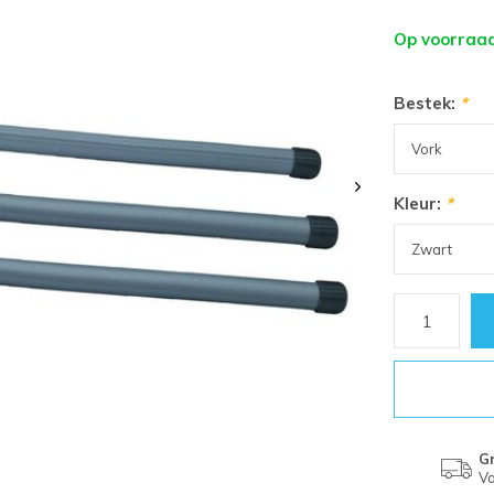
Op voorraa
Bestek:
*
Kleur:
*
Gr
Va