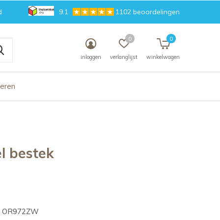
d
9.1
1102 beoordelingen
0
0
inloggen
verlanglijst
winkelwagen
deren
el bestek
OR972ZW