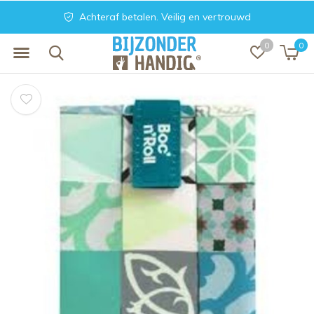
Achteraf betalen. Veilig en vertrouwd
0
0