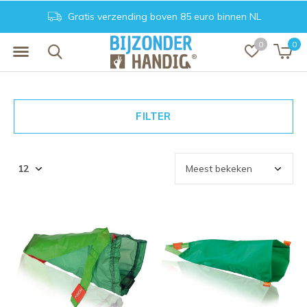
Achteraf betalen. Veilig en vertrouwd
0
0
FILTER