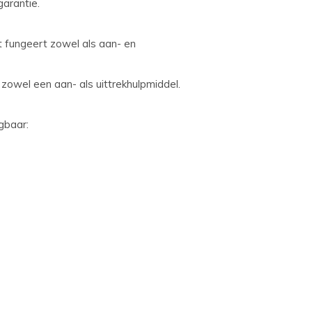
garantie.
it fungeert zowel als aan- en
is zowel een aan- als uittrekhulpmiddel.
gbaar: