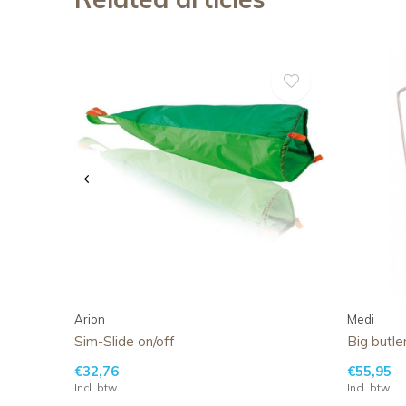
Arion
Medi
Sim-Slide on/off
Big butle
€32,76
€55,95
Incl. btw
Incl. btw