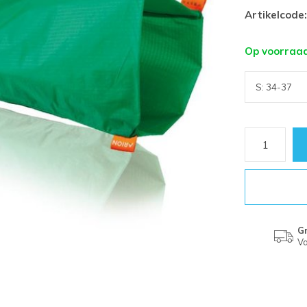
Artikelcode:
Op voorraa
Gr
Va