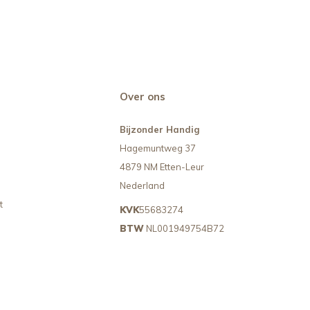
Over ons
Bijzonder Handig
Hagemuntweg 37
4879 NM Etten-Leur
Nederland
t
KVK
55683274
BTW
NL001949754B72