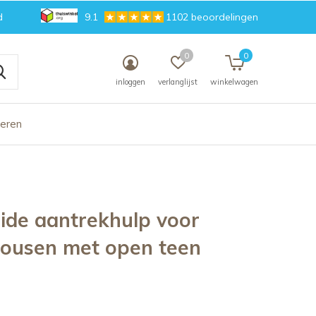
d
9.1
1102 beoordelingen
0
0
inloggen
verlanglijst
winkelwagen
deren
lide aantrekhulp voor
ousen met open teen