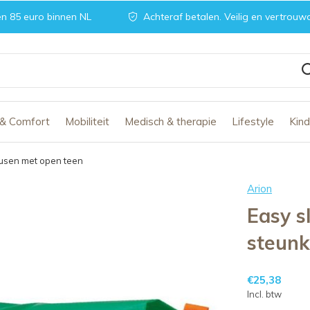
n 85 euro binnen NL
Achteraf betalen. Veilig en vertrouw
 & Comfort
Mobiliteit
Medisch & therapie
Lifestyle
Kin
ousen met open teen
Arion
Easy s
steunk
€25,38
Incl. btw