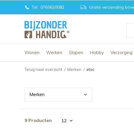
Tel.: 0765620082
Gratis verzending bove
Wonen
Werken
Slapen
Hobby
Verzorging
Terug naar overzicht
Merken
etac
Merk
en
9 Producten