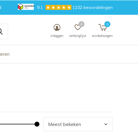
d
9.1
1102 beoordelingen
0
0
inloggen
verlanglijst
winkelwagen
deren