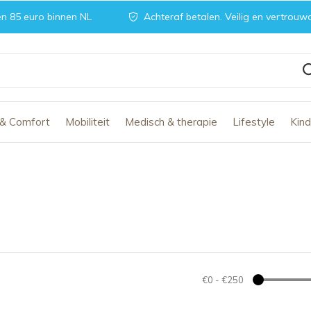
n 85 euro binnen NL
Achteraf betalen. Veilig en vertrouw
 & Comfort
Mobiliteit
Medisch & therapie
Lifestyle
Kin
€0
-
€250