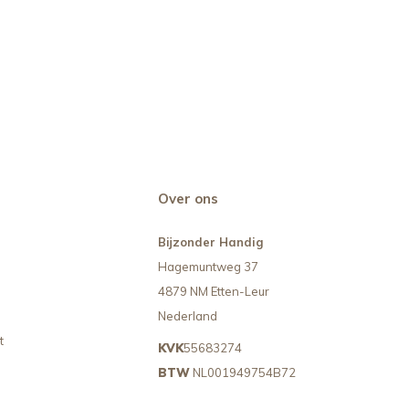
Over ons
Bijzonder Handig
Hagemuntweg 37
4879 NM Etten-Leur
Nederland
t
KVK
55683274
BTW
NL001949754B72