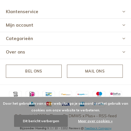
Klantenservice
Mijn account
Categorieën
Over ons
BEL ONS
MAIL ONS
Door het gebruiken van onze website, ga je akkoord met het gebruik van
cookies om onze website te verbeteren.
© Copyright
2026
- Theme By
DMWS
x
Plus+
-
RSS-feed
Dit bericht verbergen
Meer over cookies »
Bijzonder Handig
9,1
/
10
-
1102
Reviews @
Feedback Company