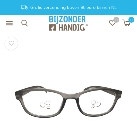
Gratis verzending boven 85 euro binnen NL
0
0