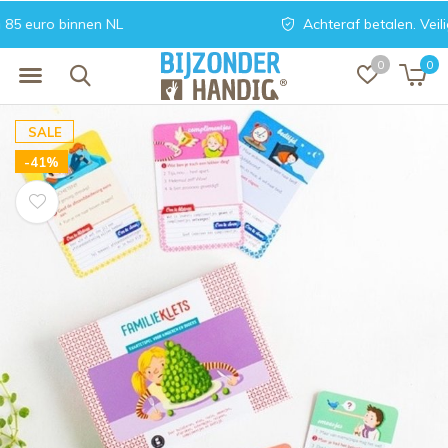
Achteraf betalen. Veilig en vertrouwd
0
0
SALE
-41%