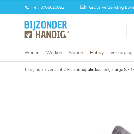
Tel.: 0765620082
Gratis verzending bove
Wonen
Werken
Slapen
Hobby
Verzorging
Terug naar overzicht
Fico handpalm kussentje large 8 x 1