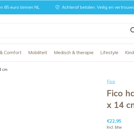
n 85 euro binnen NL
Achteraf betalen. Veilig en vertrouw
 & Comfort
Mobiliteit
Medisch & therapie
Lifestyle
Kin
4 cm
Fico
Fico h
x 14 c
€22,95
Incl. btw