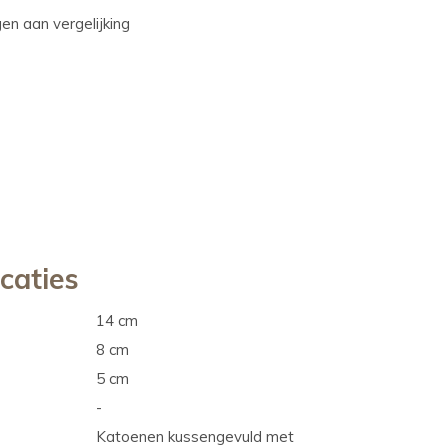
n aan vergelijking
icaties
14 cm
8 cm
5 cm
-
Katoenen kussengevuld met