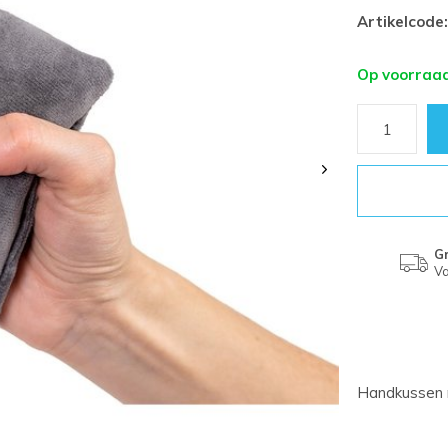
Artikelcode:
Op voorraa
Gr
Va
Handkussen m