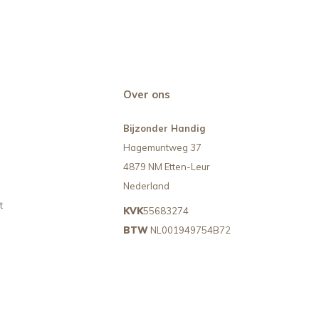
Over ons
Bijzonder Handig
Hagemuntweg 37
4879 NM Etten-Leur
Nederland
t
KVK
55683274
BTW
NL001949754B72