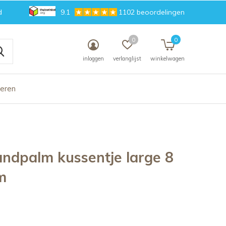
d
9.1
1102 beoordelingen
0
0
inloggen
verlanglijst
winkelwagen
deren
andpalm kussentje large 8
m