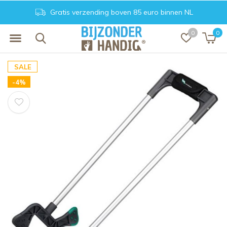
ng boven 85 euro binnen NL
Achteraf beta
0
0
SALE
-4%