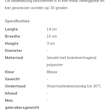
De hiel/elleboog beschermer is in één maat verkrijgbaar en
kan gewassen worden op 30 graden.
Specificaties
Lengte
14 cm
Breedte
10 cm
Hoogte
3 cm
Diameter
-
Materiaal
Gevuld met brandvertragend
polyester
Kleur
Blauw
Gewicht
-
Onderhoud
Wasmachinebestendig tot 30˚C
Inhoud
-
Max.
-
gebruikersgewicht