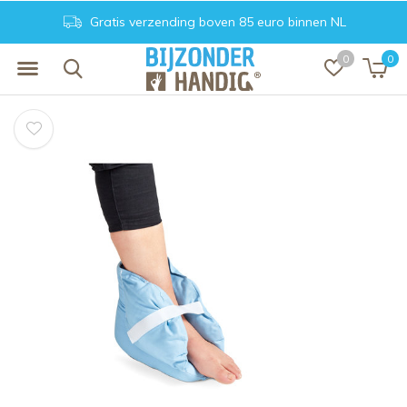
Gratis verzending boven 85 euro binnen NL
0
0