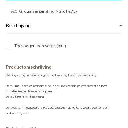
Gratis verzending
Vanaf €75,-
Beschrijving
Toevoegen aan vergelijking
Productomschrijving
Dit ringvormig kussen brengt de hiel volledig los van de onderlaag.
De vulling is een comfortabele holle gesiliconiseerde polyestervezel en feeft
brandvertragende eigenschappen.
De sluiting is in klittenband.
De hoes is in hoogwaardig PU 210, wasbaar op 40°C, rekbaar, ademend en
ondoordringbaar.