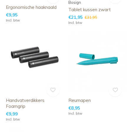
Bosign
Ergonomische haaknaald
Tablet kussen zwart
€9,95
€21,95
€31,95
Incl. btw
Incl. btw
Handvatverdikkers
Reumapen
Foamgrip
€8,95
€9,99
Incl. btw
Incl. btw