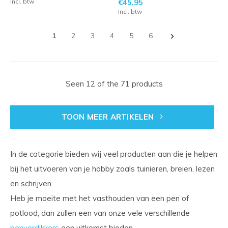
Incl. btw
€45,95
Incl. btw
1
2
3
4
5
6
Seen 12 of the 71 products
TOON MEER ARTIKELEN
In de categorie bieden wij veel producten aan die je helpen
bij het uitvoeren van je hobby zoals tuinieren, breien, lezen
en schrijven.
Heb je moeite met het vasthouden van een pen of
potlood, dan zullen een van onze vele verschillende
penverdikkers
een uitkomst bieden.