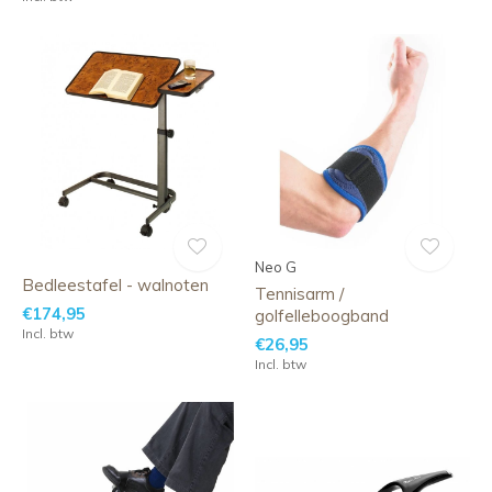
Neo G
Bedleestafel - walnoten
Tennisarm /
€174,95
golfelleboogband
Incl. btw
€26,95
Incl. btw