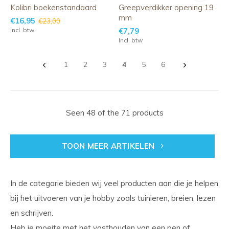
Kolibri boekenstandaard
Greepverdikker opening 19
mm
€16,95
€23,00
Incl. btw
€7,79
Incl. btw
1
2
3
4
5
6
Seen 48 of the 71 products
TOON MEER ARTIKELEN
In de categorie bieden wij veel producten aan die je helpen
bij het uitvoeren van je hobby zoals tuinieren, breien, lezen
en schrijven.
Heb je moeite met het vasthouden van een pen of