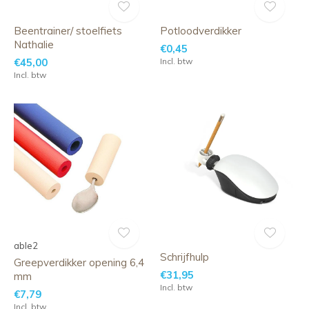
Beentrainer/ stoelfiets
Potloodverdikker
Nathalie
€0,45
€45,00
Incl. btw
Incl. btw
able2
Schrijfhulp
Greepverdikker opening 6,4
€31,95
mm
Incl. btw
€7,79
Incl. btw