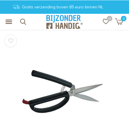
Achteraf betalen. Veilig en vertrouwd
0
0