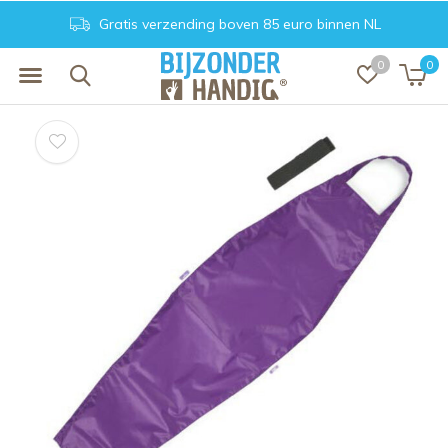
Gratis verzending boven 85 euro binnen NL
0
0