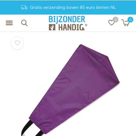
Achteraf betalen. Veilig en vertrouwd
0
0