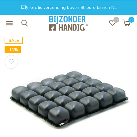
Gratis verzending boven 85 euro binnen NL
0
0
SALE
-11%