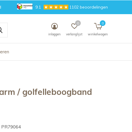
d
9.1
1102 beoordelingen
0
0
inloggen
verlanglijst
winkelwagen
deren
arm / golfelleboogband
PR79064