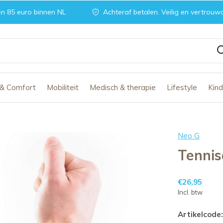
n 85 euro binnen NL
Achteraf betalen. Veilig en vertrouw
 & Comfort
Mobiliteit
Medisch & therapie
Lifestyle
Kin
Neo G
Tennis
€26,95
Incl. btw
Artikelcode: