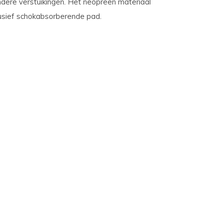
andere verstuikingen. Het neopreen materiaal
lusief schokabsorberende pad.