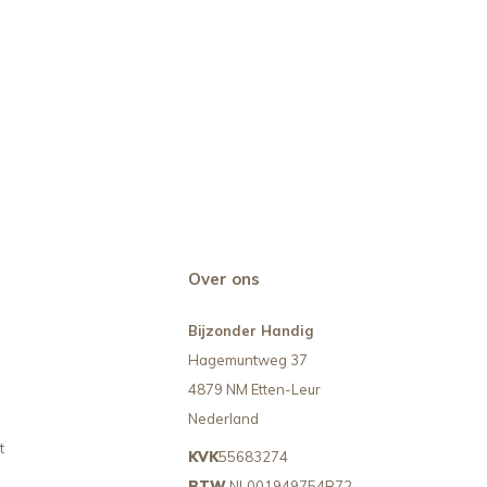
Over ons
Bijzonder Handig
Hagemuntweg 37
4879 NM Etten-Leur
Nederland
t
KVK
55683274
BTW
NL001949754B72