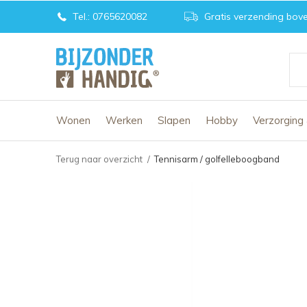
Tel.: 0765620082
Gratis verzending bove
Wonen
Werken
Slapen
Hobby
Verzorging
Terug naar overzicht
Tennisarm / golfelleboogband