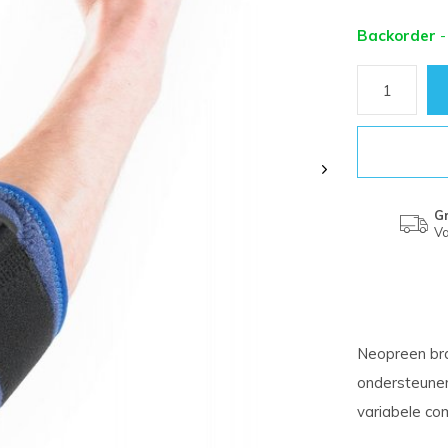
Backorder
-
Gr
Va
Neopreen bra
ondersteunen
variabele co