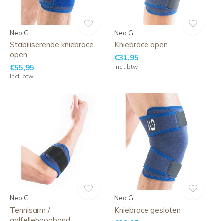
Neo G
Neo G
Stabiliserende kniebrace
Kniebrace open
open
€31,95
€55,95
Incl. btw
Incl. btw
Neo G
Neo G
Tennisarm /
Kniebrace gesloten
golfelleboogband