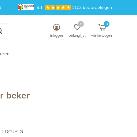
d
9.1
1102 beoordelingen
0
0
inloggen
verlanglijst
winkelwagen
deren
r beker
TDCUP-G