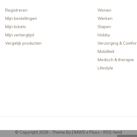
Registreren
Wonen
Mijn bestellingen
Werken
Mijn tickets
Slapen
Mijn verlanglijst
Hobby
Vergelijk producten
Verzorging & Comfor
Mobiliteit
Medisch & therapie
Lifestyle
© Copyright
2026
- Theme By
DMWS
x
Plus+
-
RSS-feed