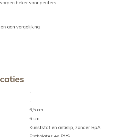
worpen beker voor peuters.
n aan vergelijking
icaties
-
-
6,5 cm
6 cm
Kunststof en antislip, zonder BpA,
Phthalates en PVS