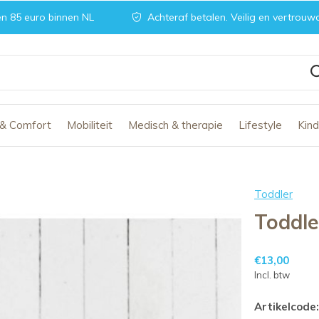
n 85 euro binnen NL
Achteraf betalen. Veilig en vertrouw
 & Comfort
Mobiliteit
Medisch & therapie
Lifestyle
Kin
Toddler
Toddle
€13,00
Incl. btw
Artikelcode: