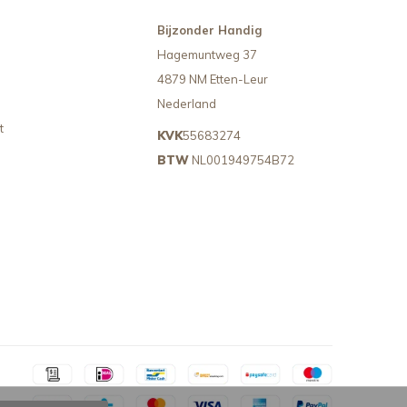
Bijzonder Handig
Hagemuntweg 37
4879 NM Etten-Leur
Nederland
t
KVK
55683274
BTW
NL001949754B72