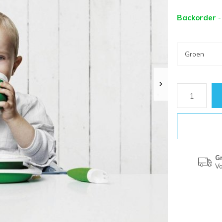
Backorder
-
Gr
Va