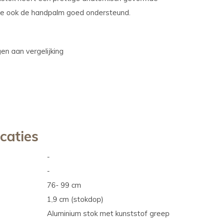
ie ook de handpalm goed ondersteund.
n aan vergelijking
icaties
-
-
76- 99 cm
1,9 cm (stokdop)
Aluminium stok met kunststof greep