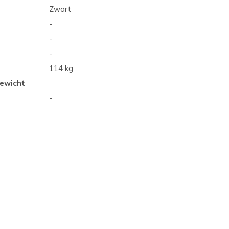
Zwart
-
-
-
114 kg
ewicht
-