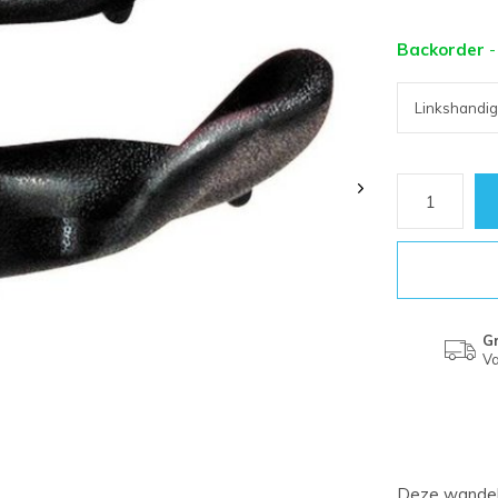
Backorder
-
Gr
Va
Deze wandel