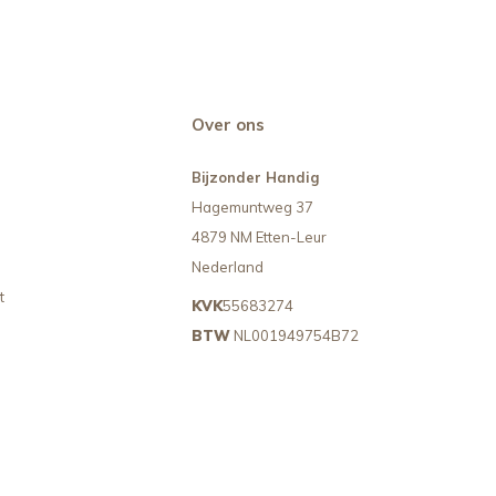
Over ons
Bijzonder Handig
Hagemuntweg 37
4879 NM Etten-Leur
Nederland
t
KVK
55683274
BTW
NL001949754B72