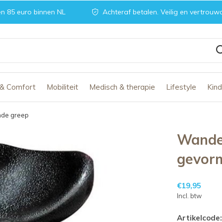
n 85 euro binnen NL
Achteraf betalen. Veilig en vertrouw
 & Comfort
Mobiliteit
Medisch & therapie
Lifestyle
Kin
mde greep
Wande
gevor
€19,95
Incl. btw
Artikelcode: