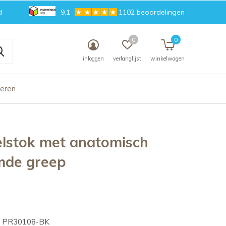
d
9.1
1102 beoordelingen
0
0
inloggen
verlanglijst
winkelwagen
deren
lstok met anatomisch
mde greep
PR30108-BK