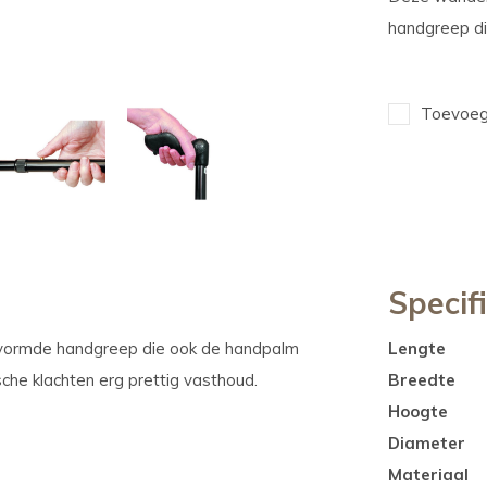
handgreep d
Toevoege
Specif
evormde handgreep die ook de handpalm
Lengte
he klachten erg prettig vasthoud.
Breedte
Hoogte
Diameter
Materiaal