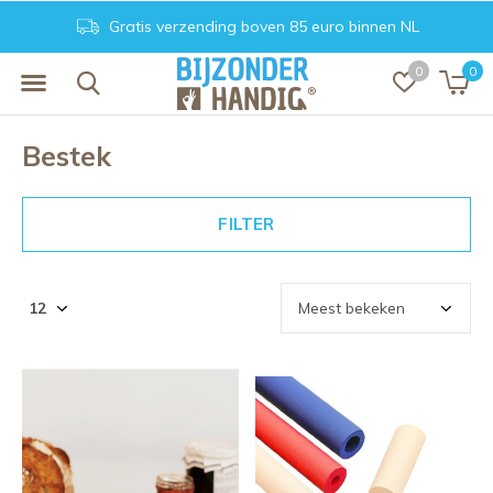
Achteraf betalen. Veilig en vertrouwd
0
0
Bestek
FILTER