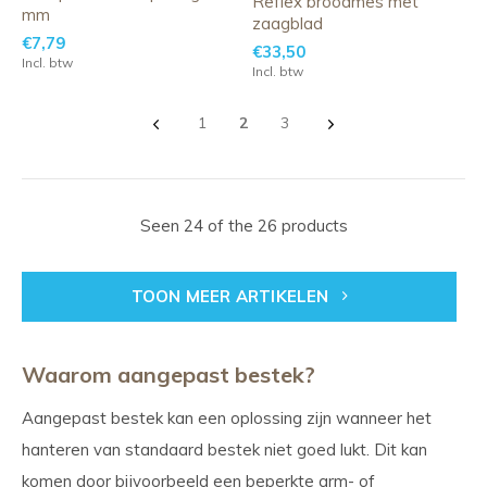
Reflex broodmes met
mm
zaagblad
€7,79
€33,50
Incl. btw
Incl. btw
1
2
3
Seen 24 of the 26 products
TOON MEER ARTIKELEN
Waarom aangepast bestek?
Aangepast bestek kan een oplossing zijn wanneer het
hanteren van standaard bestek niet goed lukt. Dit kan
komen door bijvoorbeeld een beperkte arm- of