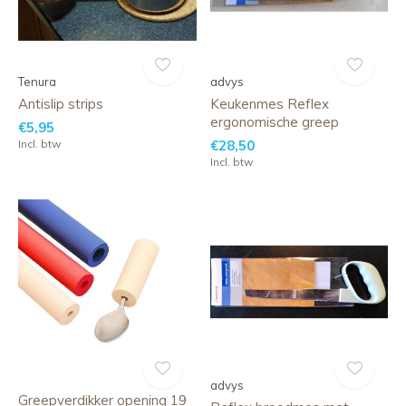
Tenura
advys
Antislip strips
Keukenmes Reflex
ergonomische greep
€5,95
Incl. btw
€28,50
Incl. btw
advys
Greepverdikker opening 19