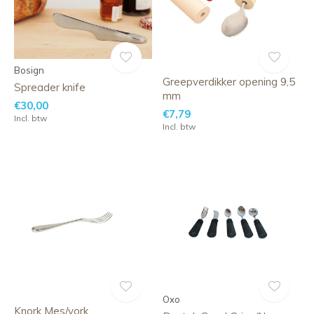
Bosign
Greepverdikker opening 9,5
Spreader knife
mm
€30,00
€7,79
Incl. btw
Incl. btw
Oxo
Knork Mes/vork