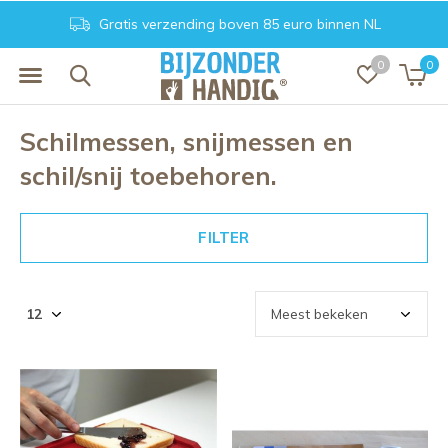
Gratis verzending boven 85 euro binnen NL
0
0
Schilmessen, snijmessen en
schil/snij toebehoren.
FILTER