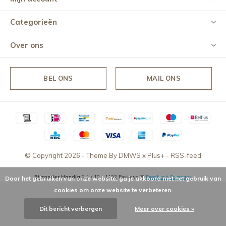
Categorieën
Over ons
BEL ONS
MAIL ONS
© Copyright
2026
- Theme By
DMWS
x
Plus+
-
RSS-feed
Bijzonder Handig
9,1
/
10
-
1102
Reviews @
Feedback Company
Door het gebruiken van onze website, ga je akkoord met het gebruik van
cookies om onze website te verbeteren.
Dit bericht verbergen
Meer over cookies »