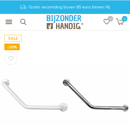
Gratis verzending boven 85 euro binnen NL
0
0
SALE
-38%