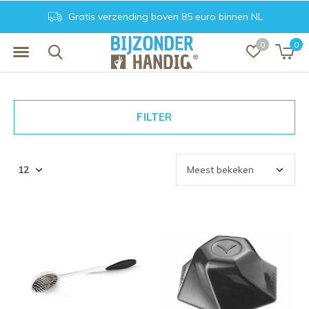
Gratis verzending boven 85 euro binnen NL
0
0
FILTER