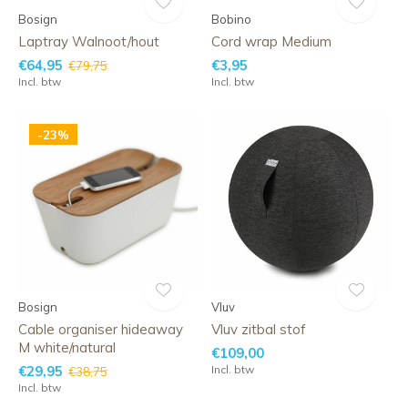
Bosign
Bobino
Laptray Walnoot/hout
Cord wrap Medium
€64,95
€3,95
€79,75
Incl. btw
Incl. btw
-23%
Bosign
Vluv
Cable organiser hideaway
Vluv zitbal stof
M white/natural
€109,00
€29,95
Incl. btw
€38,75
Incl. btw