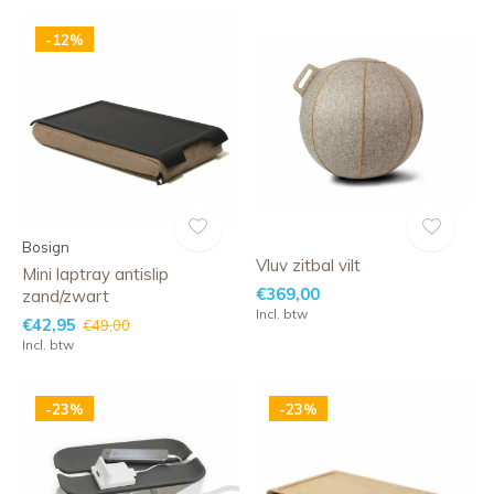
-12%
Bosign
Vluv zitbal vilt
Mini laptray antislip
€369,00
zand/zwart
Incl. btw
€42,95
€49,00
Incl. btw
-23%
-23%