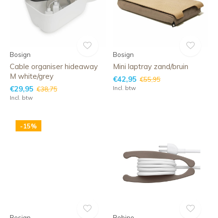
Bosign
Bosign
Cable organiser hideaway
Mini laptray zand/bruin
M white/grey
€42,95
€55,95
€29,95
Incl. btw
€38,75
Incl. btw
-15%
Bosign
Bobino