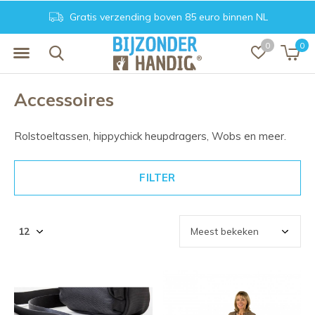
Gratis verzending boven 85 euro binnen NL
0
0
Accessoires
Rolstoeltassen, hippychick heupdragers, Wobs en meer.
FILTER