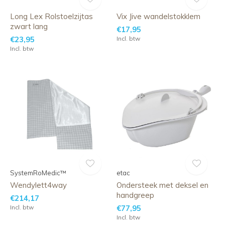
Long Lex Rolstoelzijtas
Vix Jive wandelstokklem
zwart lang
€17,95
€23,95
Incl. btw
Incl. btw
SystemRoMedic™
etac
Wendylett4way
Ondersteek met deksel en
handgreep
€214,17
Incl. btw
€77,95
Incl. btw