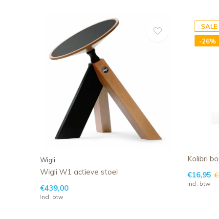
SALE
-26%
Kolibri 
Wigli
Wigli W1 actieve stoel
€16,95
€
Incl. btw
€439,00
Incl. btw