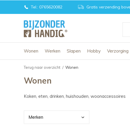
Tel.: 0765620082
Gratis verzending bove
Wonen
Werken
Slapen
Hobby
Verzorging
Terug naar overzicht
Wonen
Wonen
Koken, eten, drinken, huishouden, woonaccessoires
Merk
en