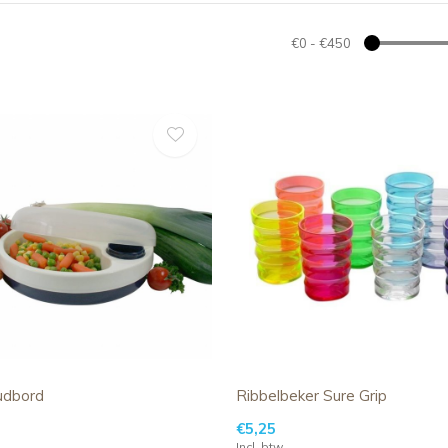
€0
-
€450
dbord
Ribbelbeker Sure Grip
€5,25
Incl. btw