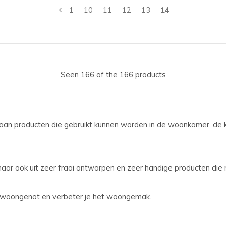
1
10
11
12
13
14
Seen 166 of the 166 products
 aan producten die gebruikt kunnen worden in de woonkamer, de k
ar ook uit zeer fraai ontworpen en zeer handige producten die 
et woongenot en verbeter je het woongemak.