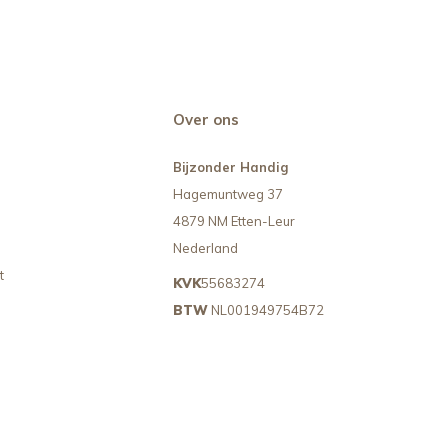
Over ons
Bijzonder Handig
Hagemuntweg 37
4879 NM Etten-Leur
Nederland
t
KVK
55683274
BTW
NL001949754B72