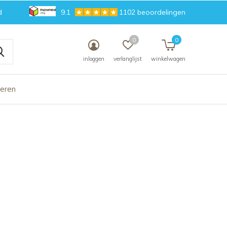
d
9.1
1102 beoordelingen
0
0
inloggen
verlanglijst
winkelwagen
deren