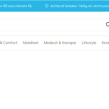
n 85 euro binnen NL
Achteraf betalen. Veilig en vertrouw
 & Comfort
Mobiliteit
Medisch & therapie
Lifestyle
Kin