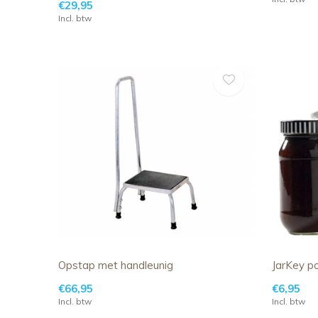
€29,95
Incl. btw
Opstap met handleunig
JarKey p
€66,95
€6,95
Incl. btw
Incl. btw